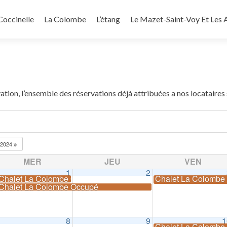
Coccinelle
La Colombe
L’étang
Le Mazet-Saint-Voy Et Les A
ation, l’ensemble des réservations déjà attribuées a nos locataires
2024
MER
JEU
VEN
1
2
Chalet La Colombe Occupé
Chalet La Colomb
Chalet La Colombe Occupé
8
9
1
Chalet La Colomb