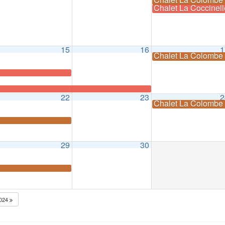
Chalet La Coccinel
15
16
1
Chalet La Colomb
22
23
2
Chalet La Colomb
29
30
024