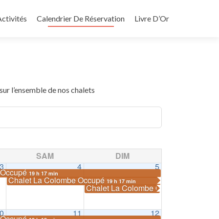
ctivités
Calendrier De Réservation
Livre D’Or
 sur l’ensemble de nos chalets
SAM
DIM
3
4
5
e Occupé
19 h 17 min
Chalet La Colombe Occupé
19 h 17 min
Chalet La Colombe Occupé
19 h 17 min
0
11
12
e Occupé