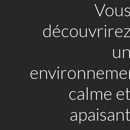
Vou
découvrire
u
environneme
calme e
apaisan