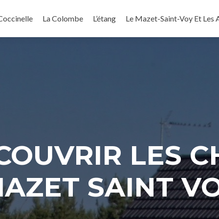
Coccinelle
La Colombe
L’étang
Le Mazet-Saint-Voy Et Les A
COUVRIR LES C
AZET SAINT V