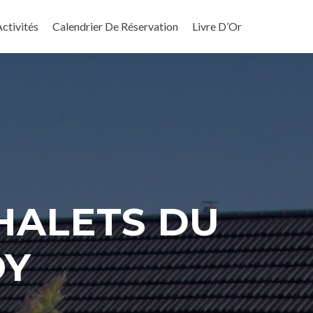
ctivités
Calendrier De Réservation
Livre D’Or
HALETS DU
OY