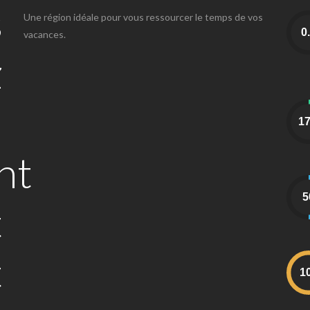
s
Une région idéale pour vous ressourcer le temps de vos
vacances.
z
n
nt
t
t