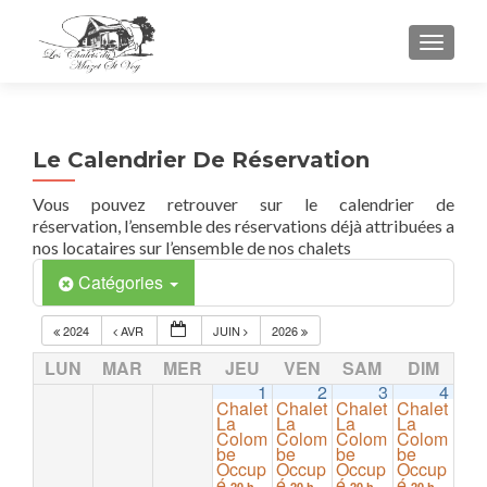
TOGGL
Le Calendrier De Réservation
Vous pouvez retrouver sur le calendrier de
réservation, l’ensemble des réservations déjà attribuées a
nos locataires sur l’ensemble de nos chalets
Catégories
2024
AVR
JUIN
2026
LUN
MAR
MER
JEU
VEN
SAM
DIM
1
2
3
4
Chalet
Chalet
Chalet
Chalet
La
La
La
La
Colom
Colom
Colom
Colom
be
be
be
be
Occup
Occup
Occup
Occup
é
é
é
é
20 h
20 h
20 h
20 h