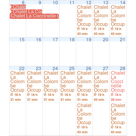
8
9
10
11
12
13
14
Chalet La Coccinelle Occupé
Chalet
Chalet
Chalet
La
La
La
Chalet La Coccinelle Occupé
Colom
Colom
Colom
Chalet La Coccinelle Occupé
19 h 46 min
be
be
be
Occup
Occup
Occup
é
é
é
19 h
19 h
19 h
43 min
43 min
43 min
15
16
17
18
19
20
21
22
23
24
25
26
27
28
Chalet
Chalet
Chalet
Chalet
Chalet
Chalet
Chalet
La
La
La
La
La
La
La
Colom
Colom
Colom
Colom
Colom
Colom
Cocci
be
be
be
be
be
be
nelle
Occup
Occup
Occup
Occup
Occup
Occup
Occup
é
é
é
é
é
é
é
18 h
18 h
18 h
18 h
18 h
19 h
18 h
31 min
31 min
31 min
31 min
31 min
43 min
28 min
Chalet
Chalet
La
La
Colom
Colom
be
be
Occup
Occup
é
é
19 h
19 h
43 min
43 min