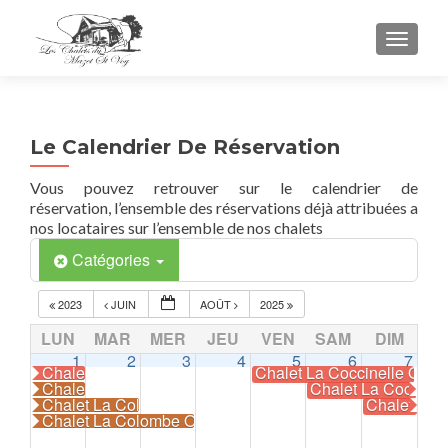
TOGGL
Le Calendrier De Réservation
Vous pouvez retrouver sur le calendrier de
réservation, l’ensemble des réservations déjà attribuées a
nos locataires sur l’ensemble de nos chalets
Catégories
2023
JUIN
AOÛT
2025
LUN
MAR
MER
JEU
VEN
SAM
DIM
1
2
3
4
5
6
7
Chalet La Coccinelle Occupé
Chalet La Coccinelle Occ
Chalet La Colombe Occupé
Chalet La Coccine
Chalet La Colombe Occupé
Chalet La 
Chalet La Colombe Occupé