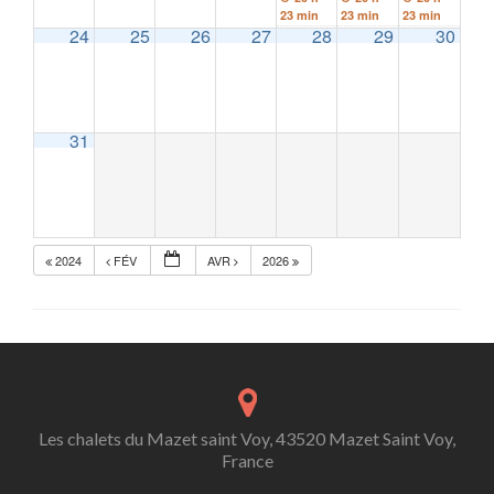
23 min
23 min
23 min
24
25
26
27
28
29
30
31
2024
FÉV
AVR
2026
Les chalets du Mazet saint Voy, 43520 Mazet Saint Voy,
France