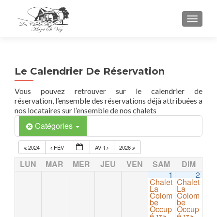
TOGGL
Le Calendrier De Réservation
Vous pouvez retrouver sur le calendrier de
réservation, l’ensemble des réservations déjà attribuées a
nos locataires sur l’ensemble de nos chalets
Catégories
2024
FÉV
AVR
2026
LUN
MAR
MER
JEU
VEN
SAM
DIM
1
2
Chalet
Chalet
La
La
Colom
Colom
be
be
Occup
Occup
é
é
17 h
17 h