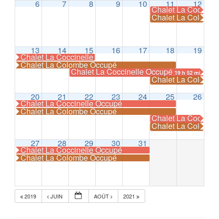
6
7
8
9
10
11
12
Chalet La Coccine
Chalet La Colomb
13
14
15
16
17
18
19
Chalet La Coccinelle Occupé
Chalet La Colombe Occupé
Chalet La Coccinelle Occupé
19 h 52 min
Chalet La Colomb
20
21
22
23
24
25
26
Chalet La Coccinelle Occupé
Chalet La Colombe Occupé
Chalet La Coccine
Chalet La Colomb
27
28
29
30
31
Chalet La Coccinelle Occupé
Chalet La Colombe Occupé
2019
JUIN
AOÛT
2021