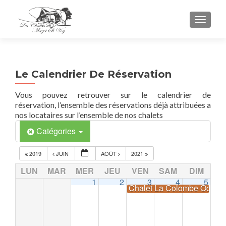
TOGGL
Le Calendrier De Réservation
Vous pouvez retrouver sur le calendrier de
réservation, l’ensemble des réservations déjà attribuées a
nos locataires sur l’ensemble de nos chalets
Catégories
2019
JUIN
AOÛT
2021
LUN
MAR
MER
JEU
VEN
SAM
DIM
1
2
3
4
5
Chalet La Colombe Occup