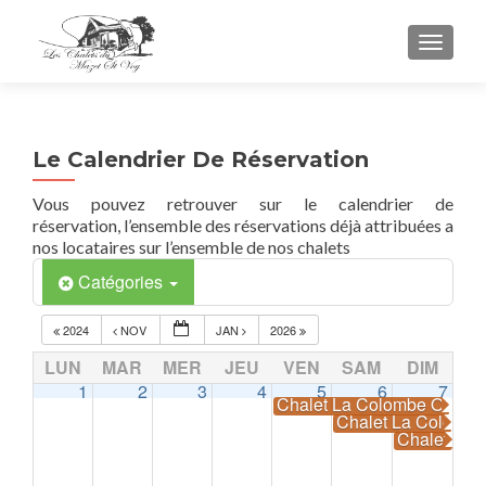
TOGGL
Le Calendrier De Réservation
Vous pouvez retrouver sur le calendrier de
réservation, l’ensemble des réservations déjà attribuées a
nos locataires sur l’ensemble de nos chalets
Catégories
2024
NOV
JAN
2026
LUN
MAR
MER
JEU
VEN
SAM
DIM
1
2
3
4
5
6
7
Chalet La Colombe Occup
Chalet La Colomb
Chalet La