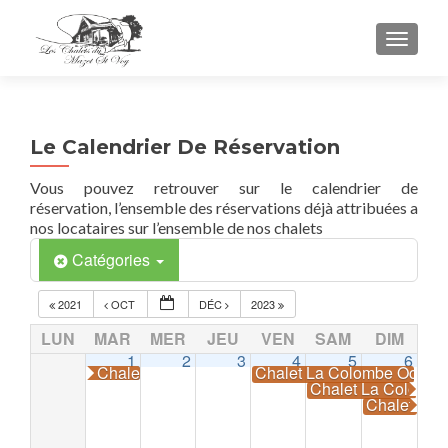
TOGGL
Le Calendrier De Réservation
Vous pouvez retrouver sur le calendrier de
réservation, l’ensemble des réservations déjà attribuées a
nos locataires sur l’ensemble de nos chalets
Catégories
2021
OCT
DÉC
2023
LUN
MAR
MER
JEU
VEN
SAM
DIM
1
2
3
4
5
6
Chalet La Colombe Occupé
Chalet La Colombe Occup
Chalet La Colomb
Chalet La