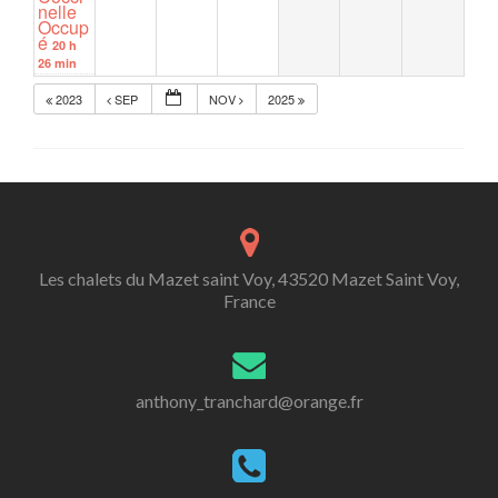
nelle
Occup
é
20 h
26 min
2023
SEP
NOV
2025
Les chalets du Mazet saint Voy, 43520 Mazet Saint Voy,
France
anthony_tranchard@orange.fr