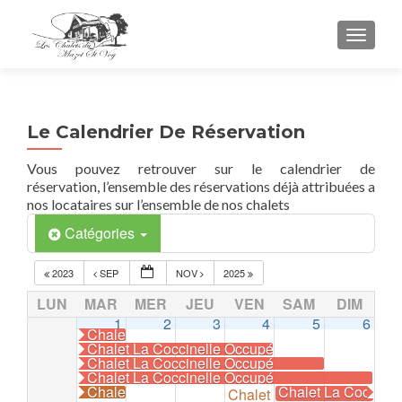
TOGGL
Le Calendrier De Réservation
Vous pouvez retrouver sur le calendrier de
réservation, l’ensemble des réservations déjà attribuées a
nos locataires sur l’ensemble de nos chalets
Catégories
2023
SEP
NOV
2025
LUN
MAR
MER
JEU
VEN
SAM
DIM
1
2
3
4
5
6
Chalet La Coccinelle Occupé
Chalet La Coccinelle Occupé
Chalet La Coccinelle Occupé
Chalet La Coccinelle Occupé
Chalet La Colombe Occupé
Chalet La Coccine
Chalet