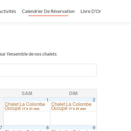
ctivités
Calendrier De Réservation
Livre D’Or
 sur l’ensemble de nos chalets
SAM
DIM
1
2
Chalet La Colombe
Chalet La Colombe
Occupé
Occupé
17 h 31 min
17 h 31 min
7
8
9