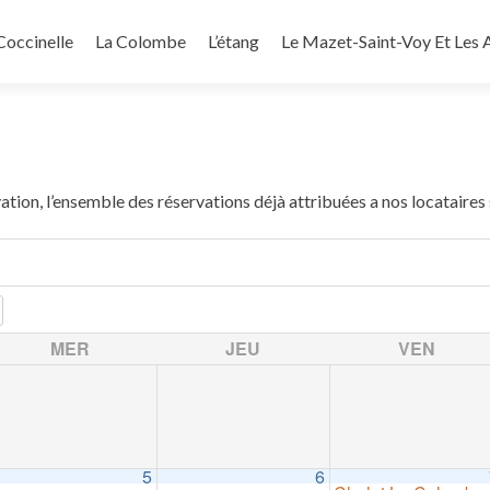
Coccinelle
La Colombe
L’étang
Le Mazet-Saint-Voy Et Les A
ation, l’ensemble des réservations déjà attribuées a nos locataires
MER
JEU
VEN
5
6