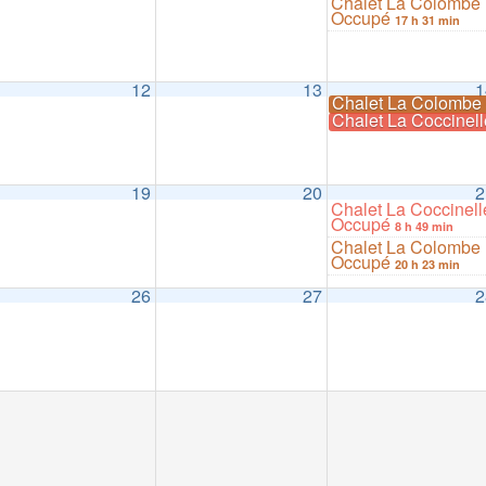
Chalet La Colombe
Occupé
17 h 31 min
12
13
1
Chalet La Colomb
Chalet La Coccinel
19
20
2
Chalet La Coccinell
Occupé
8 h 49 min
Chalet La Colombe
Occupé
20 h 23 min
26
27
2