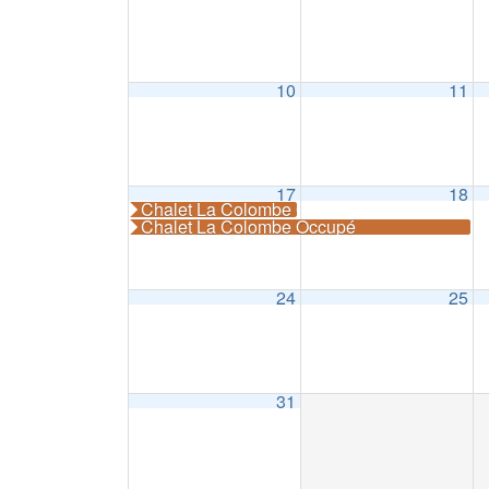
10
11
17
18
Chalet La Colombe Occupé
Chalet La Colombe Occupé
24
25
31