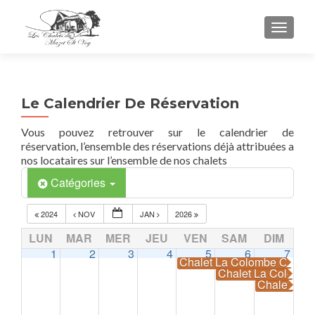
TOGGL
Le Calendrier De Réservation
Vous pouvez retrouver sur le calendrier de
réservation, l’ensemble des réservations déjà attribuées a
nos locataires sur l’ensemble de nos chalets
Catégories
2024
NOV
JAN
2026
LUN
MAR
MER
JEU
VEN
SAM
DIM
1
2
3
4
5
6
7
Chalet La Colombe Occup
Chalet La Colomb
Chalet La