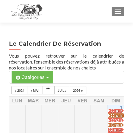
TOGGL
Le Calendrier De Réservation
Vous pouvez retrouver sur le calendrier de
réservation, l’ensemble des réservations déjà attribuées a
nos locataires sur l’ensemble de nos chalets
Catégories
2024
MAI
JUIL
2026
LUN
MAR
MER
JEU
VEN
SAM
DIM
1
Chalet La
Chalet La
Chalet La
Chalet La
Chalet La 