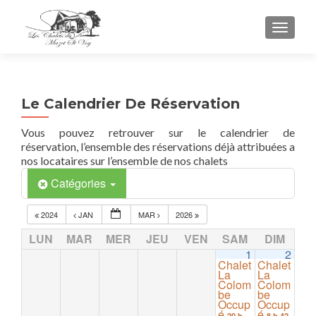
TOGGL
Le Calendrier De Réservation
Vous pouvez retrouver sur le calendrier de
réservation, l’ensemble des réservations déjà attribuées a
nos locataires sur l’ensemble de nos chalets
Catégories
2024
JAN
MAR
2026
LUN
MAR
MER
JEU
VEN
SAM
DIM
1
2
Chalet
Chalet
La
La
Colom
Colom
be
be
Occup
Occup
é
é
20 h
8 h 42