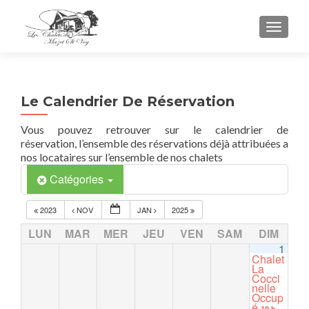
TOGGL
Le Calendrier De Réservation
Vous pouvez retrouver sur le calendrier de
réservation, l’ensemble des réservations déjà attribuées a
nos locataires sur l’ensemble de nos chalets
Catégories
2023
NOV
JAN
2025
LUN
MAR
MER
JEU
VEN
SAM
DIM
1
Chalet
La
Cocci
nelle
Occup
é
19 h