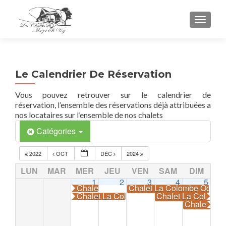
TOGGL
Le Calendrier De Réservation
Vous pouvez retrouver sur le calendrier de
réservation, l’ensemble des réservations déjà attribuées a
nos locataires sur l’ensemble de nos chalets
Catégories
2022
OCT
DÉC
2024
LUN
MAR
MER
JEU
VEN
SAM
DIM
1
2
3
4
5
Chalet La Colombe Occupé
Chalet La Colombe Occup
Chalet La Colombe Occupé
Chalet La Colomb
Chalet La