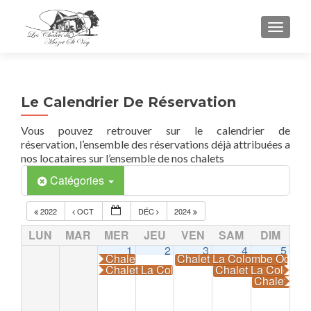
TOGGL
Le Calendrier De Réservation
Vous pouvez retrouver sur le calendrier de
réservation, l’ensemble des réservations déjà attribuées a
nos locataires sur l’ensemble de nos chalets
Catégories
2022
OCT
DÉC
2024
LUN
MAR
MER
JEU
VEN
SAM
DIM
1
2
3
4
5
Chalet La Colombe Occupé
Chalet La Colombe Occup
Chalet La Colombe Occupé
Chalet La Colomb
Chalet La