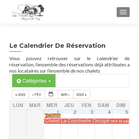
TOGGL
Le Calendrier De Réservation
Vous pouvez retrouver sur le calendrier de
réservation, l’ensemble des réservations déjà attribuées a
nos locataires sur l’ensemble de nos chalets
Catégories
2022
FÉV
AVR
2024
LUN
MAR
MER
JEU
VEN
SAM
DIM
1
2
3
4
5
Chalet La Colombe Occupé
Chalet La Coccinelle Occupé
19 h 15 min