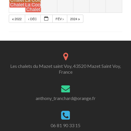
7 h 25 min
Chalet La Coccinelle Occupé
17 h 21 min
Chalet La Coccinelle Occupé
17 h 21 min
2022
DÉC
FÉV
2024
Les chalets du Mazet saint Voy, 43520 Mazet Saint Voy,
France
anthony_tranchard@orange.fr
06 81 90 33 15