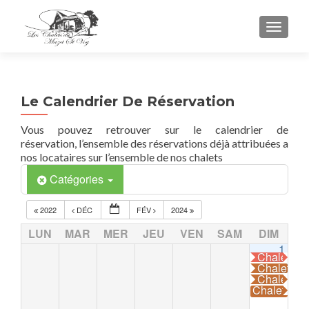
TOGGL
Le Calendrier De Réservation
Vous pouvez retrouver sur le calendrier de
réservation, l’ensemble des réservations déjà attribuées a
nos locataires sur l’ensemble de nos chalets
Catégories
2022
DÉC
FÉV
2024
LUN
MAR
MER
JEU
VEN
SAM
DIM
1
Chalet La
Chalet La
Chalet La
Chalet La