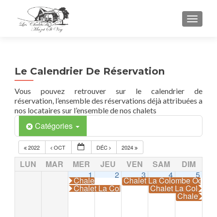
TOGGL
Le Calendrier De Réservation
Vous pouvez retrouver sur le calendrier de
réservation, l’ensemble des réservations déjà attribuées a
nos locataires sur l’ensemble de nos chalets
Catégories
2022
OCT
DÉC
2024
LUN
MAR
MER
JEU
VEN
SAM
DIM
1
2
3
4
5
Chalet La Colombe Occupé
Chalet La Colombe Occup
Chalet La Colombe Occupé
Chalet La Colomb
Chalet La