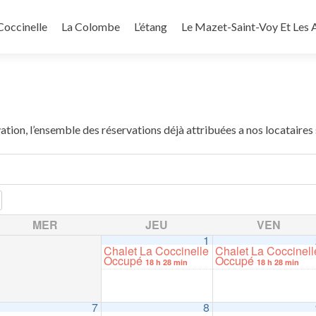
Coccinelle
La Colombe
L’étang
Le Mazet-Saint-Voy Et Les A
ation, l’ensemble des réservations déjà attribuées a nos locataires
MER
JEU
VEN
1
Chalet La Coccinelle
Chalet La Coccinell
Occupé
Occupé
18 h 28 min
18 h 28 min
7
8