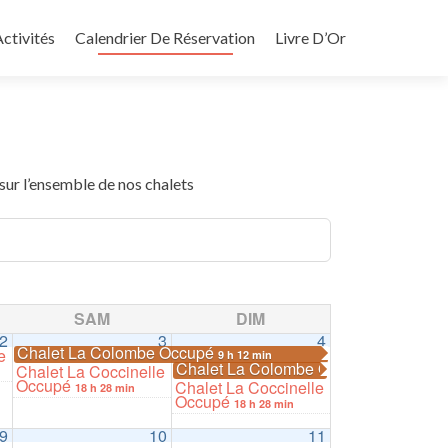
ctivités
Calendrier De Réservation
Livre D’Or
 sur l’ensemble de nos chalets
SAM
DIM
2
3
4
Chalet La Colombe Occupé
e
9 h 12 min
Chalet La Colombe Occupé
Chalet La Coccinelle
9 h 12 min
Occupé
Chalet La Coccinelle
18 h 28 min
Occupé
18 h 28 min
9
10
11