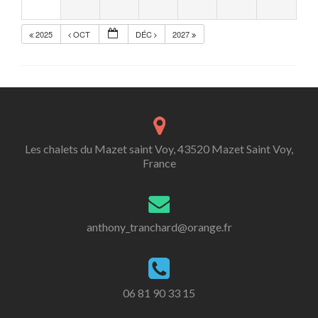
2025
OCT
DÉC
2027
Les chalets du Mazet saint Voy, 43520 Mazet Saint Voy,
France
anthony_tranchard@orange.fr
06 81 90 33 15