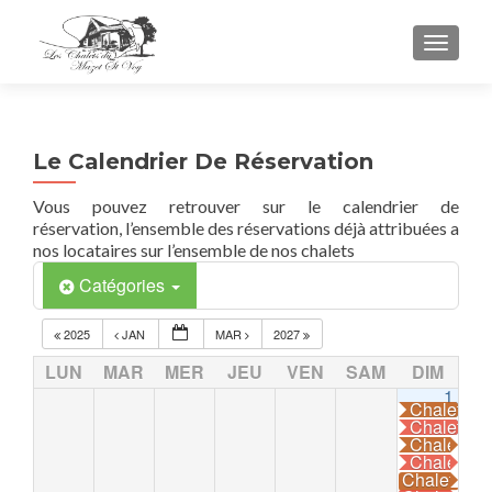
TOGGL
Le Calendrier De Réservation
Vous pouvez retrouver sur le calendrier de
réservation, l’ensemble des réservations déjà attribuées a
nos locataires sur l’ensemble de nos chalets
Catégories
2025
JAN
MAR
2027
LUN
MAR
MER
JEU
VEN
SAM
DIM
1
Chalet La
Chalet La
Chalet La
Chalet La
Chalet La