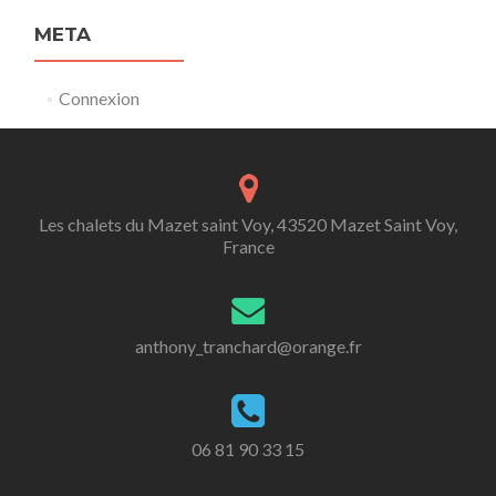
META
Connexion
Les chalets du Mazet saint Voy, 43520 Mazet Saint Voy,
France
anthony_tranchard@orange.fr
06 81 90 33 15