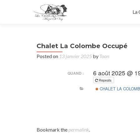
La 
Chalet La Colombe Occupé
Posted on
13 janvier 2025
by
Toon
6 août 2025 @ 19
QUAND :
Repeats
CHALET LA COLOM
Bookmark the
permalink
.